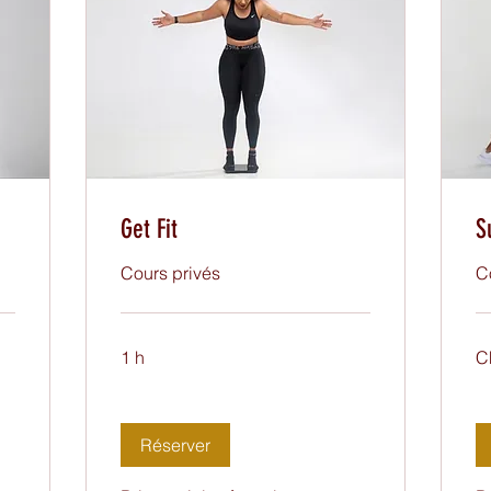
Get Fit
S
Cours privés
C
1 h
C
Réserver